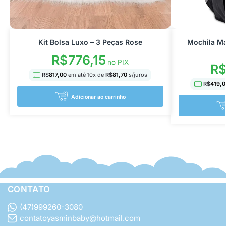
Kit Bolsa Luxo – 3 Peças Rose
Mochila Ma
R$
776,15
no PIX
R
R$
817,00
em até
10
x de
R$
81,70
s/juros
R$
419,0
Adicionar ao carrinho
CONTATO
(47)999260-3080
contatoyasminbaby@hotmail.com