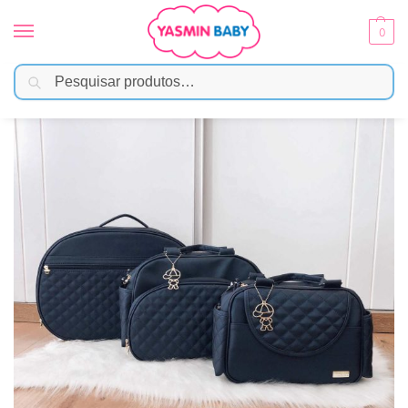
0
Pesquisar
Início
Enxoval
Bolsas e Mochilas
Kit Bolsa Luxo – 3 Peças Azul Marinho
/
/
/