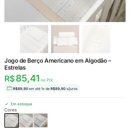
Jogo de Berço Americano em Algodão –
Estrelas
85,41
R$
no PIX
R$
89,90
em até
1
x de
R$
89,90
s/juros
Em estoque
Cores