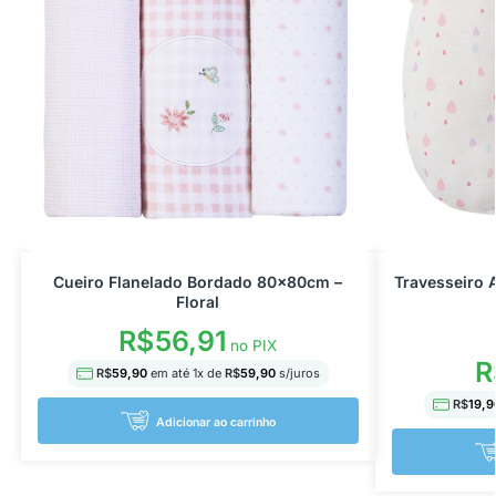
Cueiro Flanelado Bordado 80x80cm –
Travesseiro 
Floral
R$
56,91
no PIX
R
R$
59,90
em até
1
x de
R$
59,90
s/juros
R$
19,9
Adicionar ao carrinho