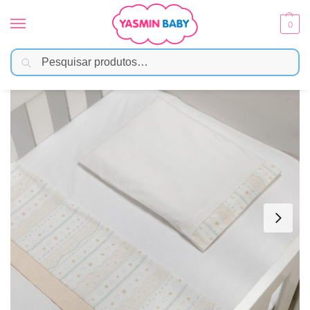
0
Pesquisar
Início
Enxoval
Lençóis e Fronhas
Jogo de Berço Americano em Algodão – Estrelas
/
/
/