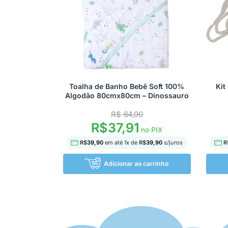
Toalha de Banho Bebê Soft 100%
Kit
Algodão 80cmx80cm – Dinossauro
R$
64,90
R$
37,91
no PIX
R$
39,90
em até
1
x de
R$
39,90
s/juros
R
Adicionar ao carrinho