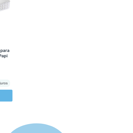
 para
Papi
juros