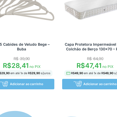
 5 Cabides de Veludo Bege –
Capa Protetora Impermeável
Buba
Colchão de Berço 130×70 – 
R$
39,90
R$
64,90
R$
28,41
R$
47,41
no PIX
no PIX
$
29,90
em até
1
x de
R$
29,90
s/juros
R$
49,90
em até
1
x de
R$
49,90
s/
Adicionar ao carrinho
Adicionar ao carrinho