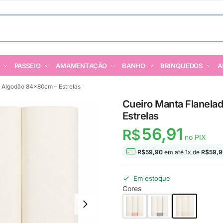
PASSEIO
AMAMENTAÇÃO
BANHO
BRINQUEDOS
A
 Algodão 84x80cm – Estrelas
Cueiro Manta Flanel
Estrelas
56,91
R$
no PIX
R$
59,90
em até
1
x de
R$
59,9
Em estoque
Cores