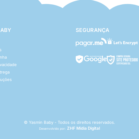
BABY
SEGURANÇA
s
enha
rivacidade
ntrega
luções
© Yasmin Baby - Todos os direitos reservados.
ZHF Mídia Digital
Desenvolvido por: