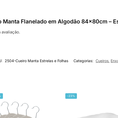
iro Manta Flanelado em Algodão 84x80cm – E
 avaliação.
U:
2504-Cueiro Manta Estrelas e Folhas
Categorias:
Cueiros
,
Enx
%
-23%