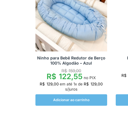
Ninho para Bebê Redutor de Berço
100% Algodão – Azul
R$
159,00
R$
122,55
R$
no PIX
R$
129,00
em até
1
x de
R$
129,00
s/juros
Adicionar ao carrinho