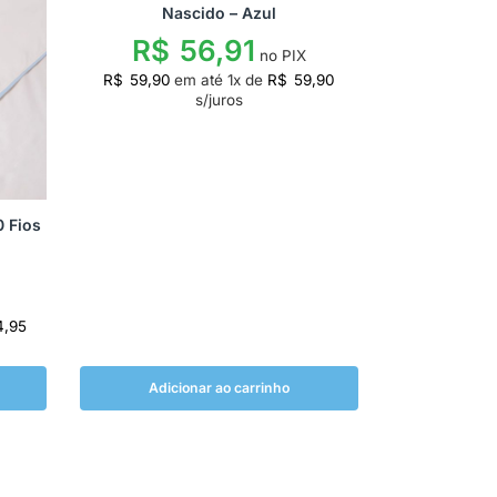
Nascido – Azul
R$
56,91
no PIX
R$
59,90
em até
1
x de
R$
59,90
s/juros
 Fios
4,95
Adicionar ao carrinho