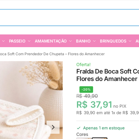
PASSEIO
AMAMENTAÇÃO
BANHO
BRINQUEDOS
A
Boca Soft Com Prendedor De Chupeta – Flores do Amanhecer
Oferta!
Fralda De Boca Soft 
Flores do Amanhecer
-20%
R$
49,90
R$
37,91
no PIX
R$
39,90
em até
1
x de
R$
39,9
Apenas 1 em estoque
Cores