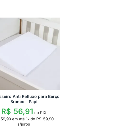
sseiro Anti Refluxo para Berço
Branco – Papi
R$
56,91
no PIX
59,90
em até
1
x de
R$
59,90
s/juros