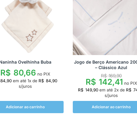
Naninha Ovelhinha Buba
Jogo de Berço Americano 200
– Clássico Azul
R$
80,66
no PIX
R$
169,90
R$
142,41
84,90
em até
1
x de
R$
84,90
no PIX
s/juros
R$
149,90
em até
2
x de
R$
7
s/juros
Adicionar ao carrinho
Adicionar ao carrinho