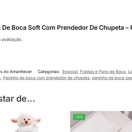
lda De Boca Soft Com Prendedor De Chupeta –
 avaliação.
es do Amanhecer
Categorias:
Enxoval
,
Fraldas e Pano de Boca
,
Li
a
,
Paninho de boca com prendedor de chupeta
,
paninho de boca pap
ar de...
-12%