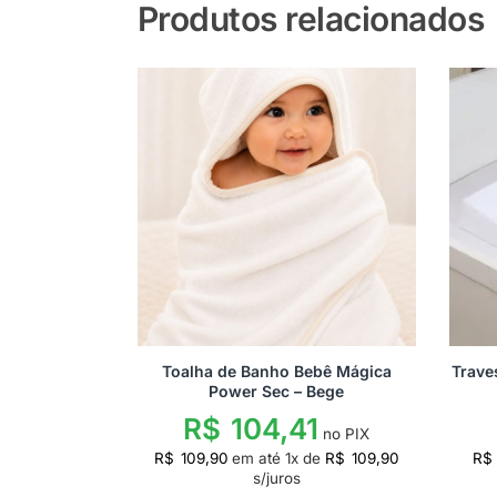
Produtos relacionados
Toalha de Banho Bebê Mágica
Trave
Power Sec – Bege
R$
104,41
no PIX
R$
109,90
em até
1
x de
R$
109,90
R$
s/juros