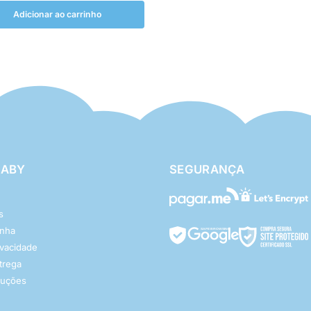
Adicionar ao carrinho
BABY
SEGURANÇA
s
enha
rivacidade
ntrega
luções