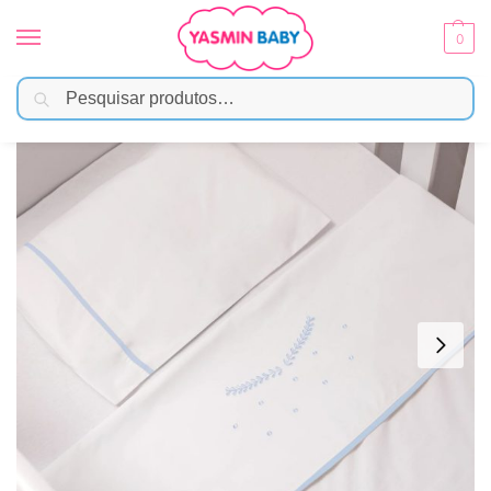
0
Pesquisar
Início
Enxoval
Lençóis e Fronhas
Jogo de Berço Americano 200 Fios – Clássico Azul
/
/
/