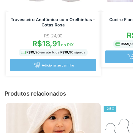
Travesseiro Anatômico com Orelhinhas –
Cueiro Fla
Gotas Rosa
R
R$
24,90
R$
18,91
R$
59,9
no PIX
R$
19,90
em até
1
x de
R$
19,90
s/juros
Adicionar ao carrinho
Produtos relacionados
-25%