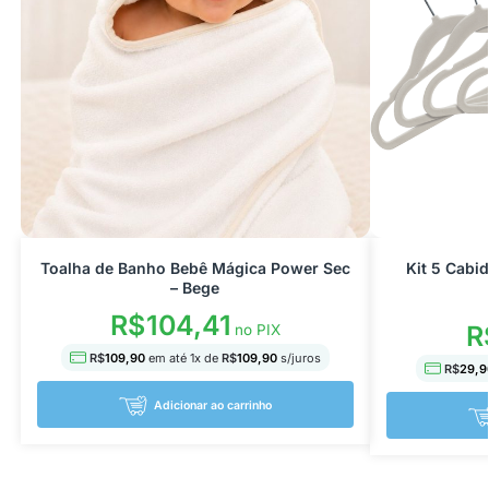
Toalha de Banho Bebê Mágica Power Sec
Kit 5 Cabi
– Bege
R$
104,41
R
no PIX
R$
109,90
em até
1
x de
R$
109,90
s/juros
R$
29,9
Adicionar ao carrinho