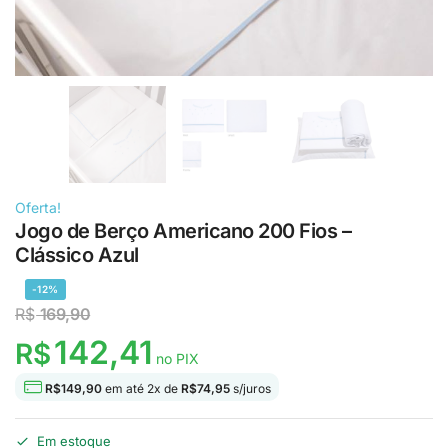
Oferta!
Jogo de Berço Americano 200 Fios –
Clássico Azul
-12%
R$
169,90
142,41
R$
no PIX
R$
149,90
em até
2
x de
R$
74,95
s/juros
Em estoque