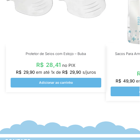
Protetor de Seios com Estojo – Buba
Sacos Para Arm
R$
28,41
no PIX
R$
29,90
em até
1
x de
R$
29,90
s/juros
R$
49,90
e
Adicionar ao carrinho