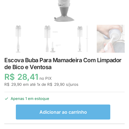
Escova Buba Para Mamadeira Com Limpador
de Bico e Ventosa
R$
28,41
no PIX
R$
29,90
em até
1
x de
R$
29,90
s/juros
Apenas 1 em estoque
Adicionar ao carrinho