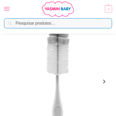
0
Pesquisar
Início
Amamentação
Mamadeiras
Escova Buba Para Mamadeira Com Limpador de Bico e Ventosa
/
/
/