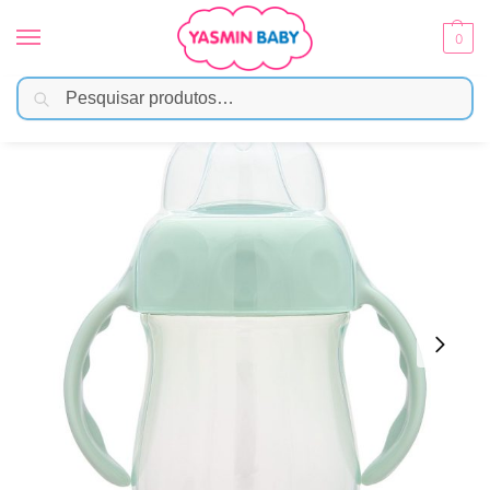
0
Pesquisar
Início
Alimentação
Copos e Garrafas
Copo de Treinamento com Alça 160ml – Verde
/
/
/