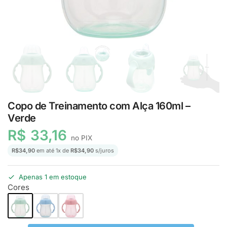
Copo de Treinamento com Alça 160ml –
Verde
R$
33,16
no PIX
R$
34,90
em até
1
x de
R$
34,90
s/juros
Apenas 1 em estoque
Cores