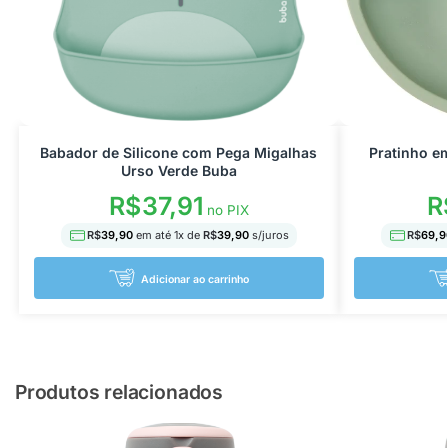
Babador de Silicone com Pega Migalhas
Pratinho e
Urso Verde Buba
R$
37,91
R
no PIX
R$
39,90
em até
1
x de
R$
39,90
s/juros
R$
69,9
Adicionar ao carrinho
Produtos relacionados