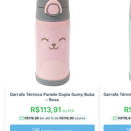
Garrafa Térmica Parede Dupla Gumy Buba
Garrafa Térm
– Rosa
R$
113,91
R
no PIX
R$
119,90
em até
1
x de
R$
119,90
s/juros
R$
119,9