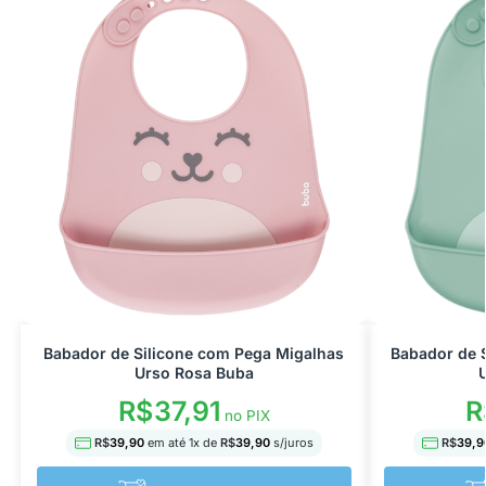
Babador de Silicone com Pega Migalhas
Babador de 
Urso Rosa Buba
R$
37,91
R
no PIX
R$
39,90
em até
1
x de
R$
39,90
s/juros
R$
39,9