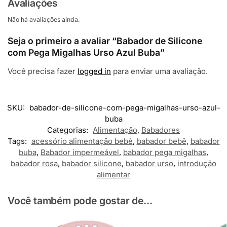
Avaliações
Não há avaliações ainda.
Seja o primeiro a avaliar “Babador de Silicone
com Pega Migalhas Urso Azul Buba”
Você precisa fazer
logged in
para enviar uma avaliação.
SKU:
babador-de-silicone-com-pega-migalhas-urso-azul-
buba
Categorias:
Alimentação
,
Babadores
Tags:
acessório alimentação bebê
,
babador bebê
,
babador
buba
,
Babador impermeável
,
babador pega migalhas
,
babador rosa
,
babador silicone
,
babador urso
,
introdução
alimentar
Você também pode gostar de...