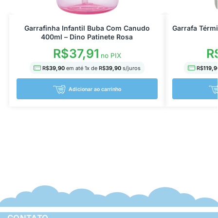
Garrafinha Infantil Buba Com Canudo
Garrafa Térm
400ml – Dino Patinete Rosa
R$
37,91
R
no PIX
R$
39,90
em até
1
x de
R$
39,90
s/juros
R$
119,9
Adicionar ao carrinho