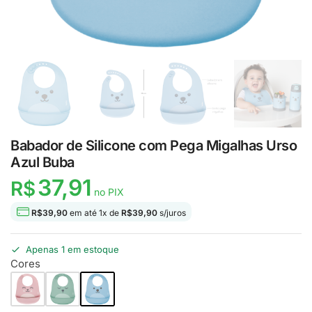
Babador de Silicone com Pega Migalhas Urso
Azul Buba
37,91
R$
no PIX
R$
39,90
em até
1
x de
R$
39,90
s/juros
Apenas 1 em estoque
Cores