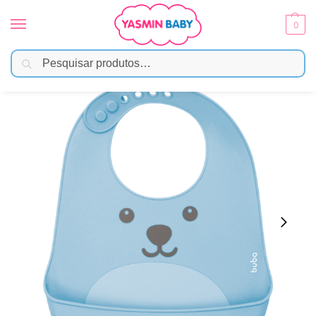
0
Pesquisar
Início
Alimentação
Babadores
Babador de Silicone com Pega Migalhas Urso Azul Buba
/
/
/