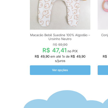
Macacão Bebê Suedine 100% Algodão –
Conj
Ursinho Neutro
R$
59,90
R$
47,41
no PIX
R$
49,90
em até
1
x de
R$
49,90
R$
s/juros
Ver opções