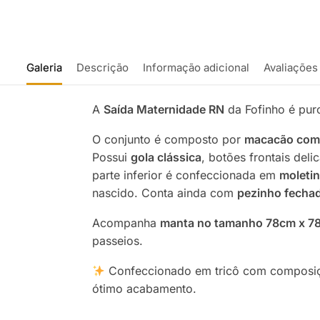
Galeria
Descrição
Informação adicional
Avaliações
A
Saída Maternidade RN
da Fofinho é pur
O conjunto é composto por
macacão com p
Possui
gola clássica
, botões frontais de
parte inferior é confeccionada em
moletin
nascido. Conta ainda com
pezinho fecha
Acompanha
manta no tamanho 78cm x 7
passeios.
Confeccionado em tricô com composiçã
ótimo acabamento.