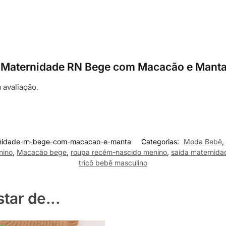
ída Maternidade RN Bege com Macacão e Mant
 avaliação.
rnidade-rn-bege-com-macacao-e-manta
Categorias:
Moda Bebê
,
nino
,
Macacão bege
,
roupa recém-nascido menino
,
saída maternid
tricô bebê masculino
ar de...