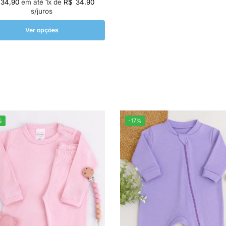
34,90
em até
1
x de
R$
34,90
s/juros
Ver opções
%
-17%