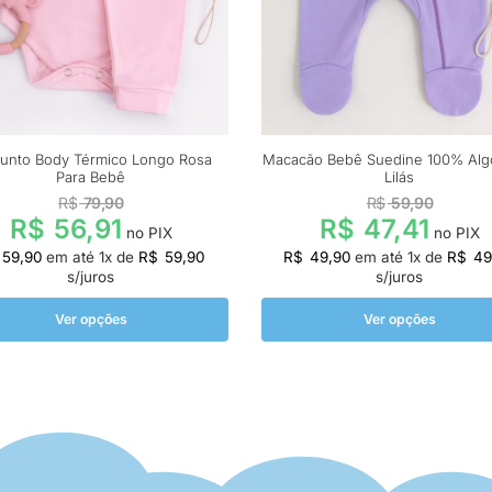
unto Body Térmico Longo Rosa
Macacão Bebê Suedine 100% Alg
Para Bebê
Lilás
R$
79,90
R$
59,90
R$
47,41
R$
56,91
no PIX
no PIX
R$
49,90
em até
1
x de
R$
49
59,90
em até
1
x de
R$
59,90
s/juros
s/juros
Ver opções
Ver opções