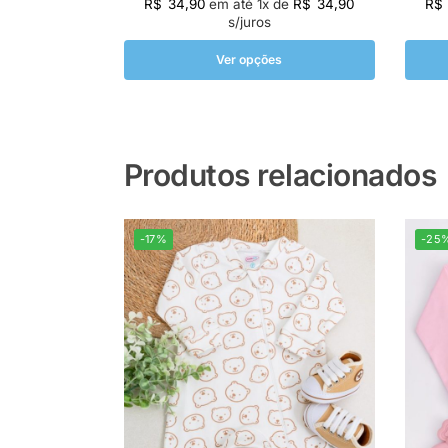
R$
34,90
em até
1
x de
R$
34,90
R$
s/juros
Ver opções
Produtos relacionados
-17%
-25