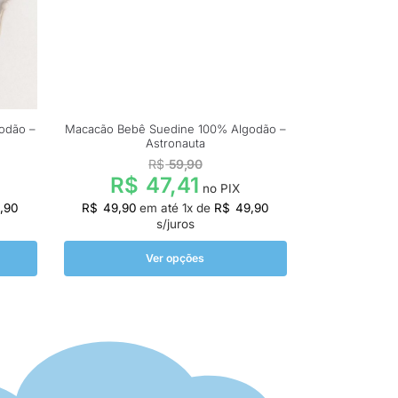
odão –
Macacão Bebê Suedine 100% Algodão –
Astronauta
R$
59,90
R$
47,41
no PIX
,90
R$
49,90
em até
1
x de
R$
49,90
s/juros
Ver opções