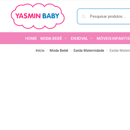
HOME
MODA BEBÊ
ENXOVAL
MÓVEIS INFANTIS
Início
Moda Bebê
Saída Maternidade
Saída Mate
/
/
/