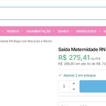
PASSEIO
AMAMENTAÇÃO
BANHO
BRINQUEDOS
A
rnidade RN Bege com Macacão e Manta
Saída Maternidade R
R$
275,41
no PIX
R$
289,90
em até
4
x de
R$
72
Apenas 2 em estoque