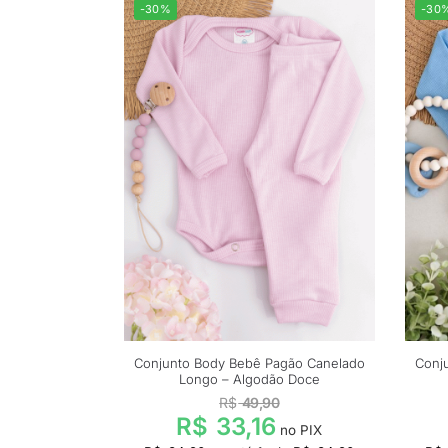
-30%
-30
Conjunto Body Bebê Pagão Canelado
Conj
Longo – Algodão Doce
R$
49,90
R$
33,16
no PIX