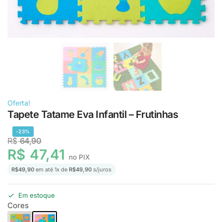
Oferta!
Tapete Tatame Eva Infantil – Frutinhas
-23%
R$
64,90
R$
47,41
no PIX
R$
49,90
em até
1
x de
R$
49,90
s/juros
Em estoque
Cores