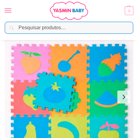
0
Pesquisar
Início
Brinquedos
Tapete de Atividades
Tapete Tatame Eva Infantil – Frutinhas
/
/
/