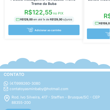
Treme da Buba
R$
122,55
no PIX
R
R$
129,00
em até
1
x de
R$
129,00
s/juros
R$
159,0
Adicionar ao carrinho
CONTATO
(47)999260-3080
contatoyasminbaby@hotmail.com
Rod. Ivo Silveira, 417 - Steffen - Brusque/SC - CEP
88355-200