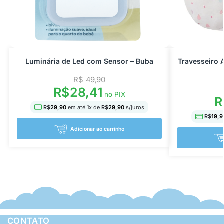
Luminária de Led com Sensor – Buba
Travesseiro 
R$
49,90
R$
28,41
no PIX
R
R$
29,90
em até
1
x de
R$
29,90
s/juros
R$
19,9
Adicionar ao carrinho
CONTATO