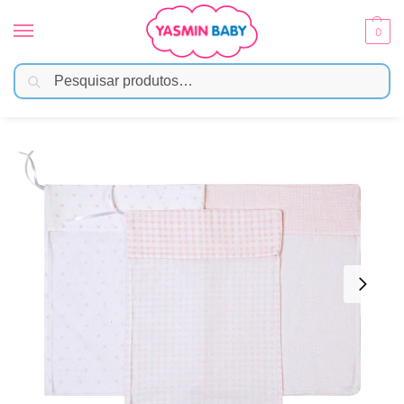
0
Pesquisar
Início
Enxoval
Acessórios
Saquinho Organizador Maternidade – Rosa
/
/
/