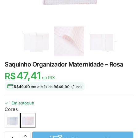
Saquinho Organizador Maternidade – Rosa
47,41
R$
no PIX
R$
49,90
em até
1
x de
R$
49,90
s/juros
Em estoque
Cores