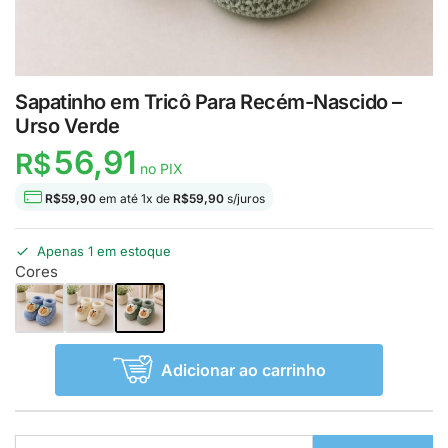
Sapatinho em Tricô Para Recém-Nascido –
Urso Verde
56,91
R$
no PIX
R$
59,90
em até
1
x de
R$
59,90
s/juros
Apenas 1 em estoque
Cores
Adicionar ao carrinho