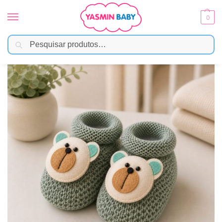
0
Pesquisar
Início
Moda Bebê
Meias e Acessórios
Sapatinho em Tricô Para Recém-Nascido – Urso Verde
/
/
/