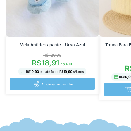
Meia Antiderrapante – Urso Azul
Touca Para 
R$
29,90
R$
18,91
no PIX
R
R$
19,90
em até
1
x de
R$
19,90
s/juros
R$
29,9
Adicionar ao carrinho