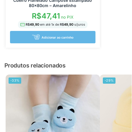
Cueiro Flanelado Campose Estampado
80x80cm – Amarelinho
R$
47,41
no PIX
R$
49,90
em até
1
x de
R$
49,90
s/juros
Adicionar ao carrinho
Produtos relacionados
-33%
-29%