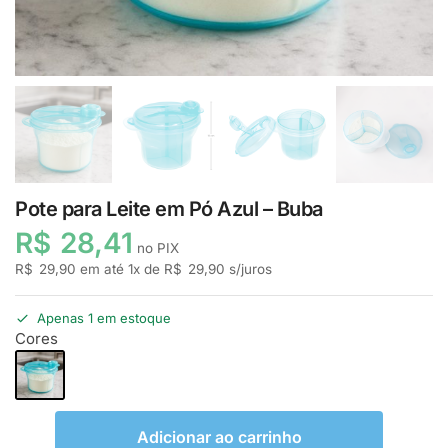
Pote para Leite em Pó Azul – Buba
R$
28,41
no PIX
R$
29,90
em até
1
x de
R$
29,90
s/juros
Apenas 1 em estoque
Cores
Adicionar ao carrinho