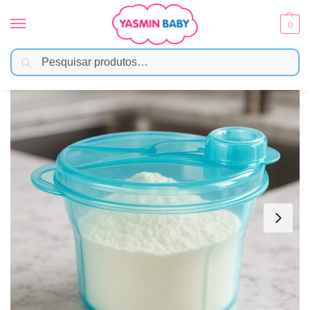
0
Pesquisar
Início
Amamentação
Acessórios
Pote para Leite em Pó Azul – Buba
/
/
/