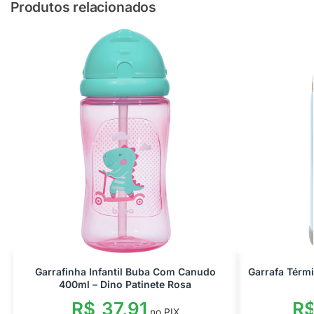
Produtos relacionados
Garrafinha Infantil Buba Com Canudo
Garrafa Térm
400ml – Dino Patinete Rosa
R$
37,91
R
no PIX