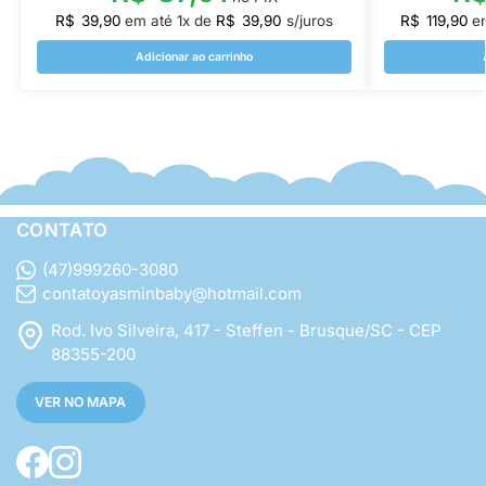
R$
39,90
em até
1
x de
R$
39,90
s/juros
R$
119,90
e
Adicionar ao carrinho
CONTATO
(47)999260-3080
contatoyasminbaby@hotmail.com
Rod. Ivo Silveira, 417 - Steffen - Brusque/SC - CEP
88355-200
VER NO MAPA