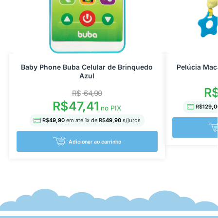
Baby Phone Buba Celular de Brinquedo
Pelúcia Mac
Azul
R
R$
64,90
R$
47,41
R$
129,0
no PIX
R$
49,90
em até
1
x de
R$
49,90
s/juros
Adicionar ao carrinho