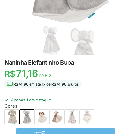
Naninha Elefantinho Buba
71,16
R$
no PIX
R$
74,90
em até
1
x de
R$
74,90
s/juros
Apenas 1 em estoque
Cores