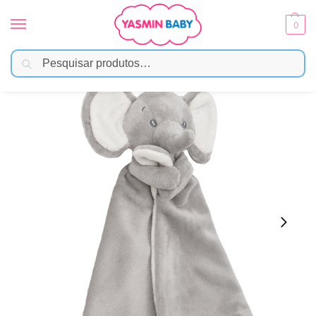
0
Pesquisar
Início
Brinquedos
Naninhas
Naninha Elefantinho Buba
/
/
/