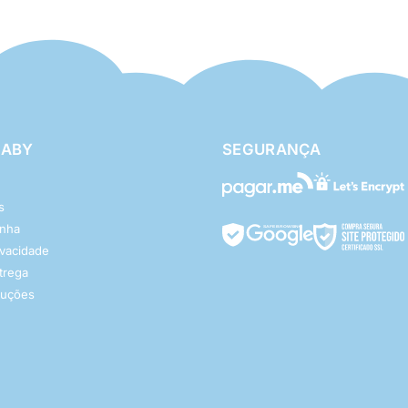
BABY
SEGURANÇA
s
enha
rivacidade
ntrega
luções