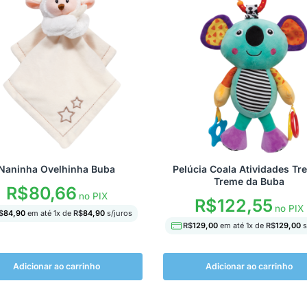
Naninha Ovelhinha Buba
Pelúcia Coala Atividades Tr
Treme da Buba
R$
80,66
no PIX
R$
122,55
no PIX
$
84,90
em até
1
x de
R$
84,90
s/juros
R$
129,00
em até
1
x de
R$
129,00
s
Adicionar ao carrinho
Adicionar ao carrinho