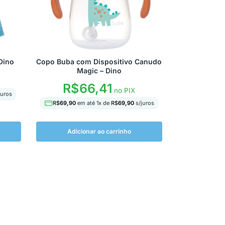
Dino
Copo Buba com Dispositivo Canudo
Magic – Dino
R$
66,41
no PIX
juros
R$
69,90
em até
1
x de
R$
69,90
s/juros
Adicionar ao carrinho