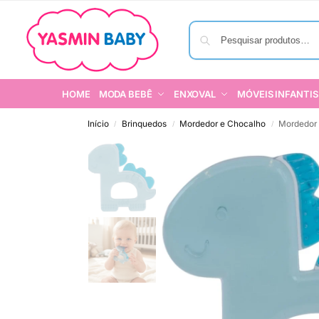
HOME
MODA BEBÊ
ENXOVAL
MÓVEIS INFANTIS
Início
Brinquedos
Mordedor e Chocalho
Mordedor
/
/
/