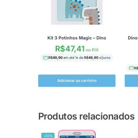
Kit 3 Potinhos Magic – Dino
Dino
R$
47,41
no PIX
R$
49,90
em até
1
x de
R$
49,90
s/juros
R
Adicionar ao carrinho
Produtos relacionados
-23%