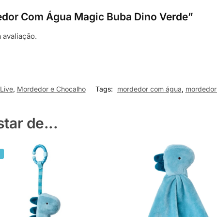
rdedor Com Água Magic Buba Dino Verde”
 avaliação.
Live
,
Mordedor e Chocalho
Tags:
mordedor com água
,
mordedor
ar de...
%