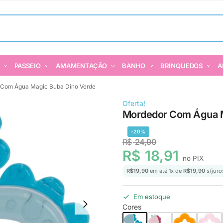
PASSEIO
AMAMENTAÇÃO
BANHO
BRINQUEDOS
A
 Com Água Magic Buba Dino Verde
Oferta!
Mordedor Com Água M
-20%
R$
24,90
R$
18,91
no PIX
R$
19,90
em até
1
x de
R$
19,90
s/juro
Em estoque
Cores