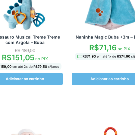
ssauro Musical Treme Treme
Naninha Magic Buba +3m – 
com Argola – Buba
R$
71,16
no PIX
R$
189,00
R$
151,05
R$
74,90
em até
1
x de
R$
74,90
s/
no PIX
$
159,00
em até
2
x de
R$
79,50
s/juros
Adicionar ao carrinho
Adicionar ao carrinho