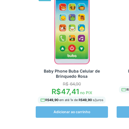
Baby Phone Buba Celular de
Brinquedo Rosa
R$
64,90
R$
47,41
R
no PIX
R$
49,90
em até
1
x de
R$
49,90
s/juros
Adicionar ao carrinho