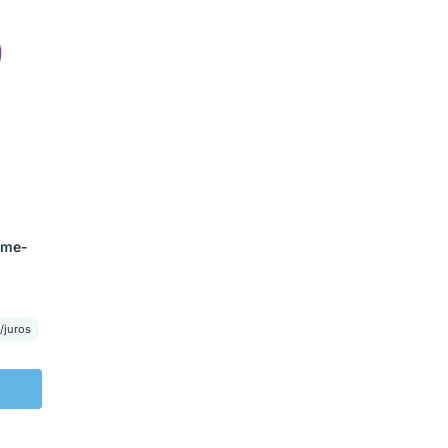
eme-
/juros