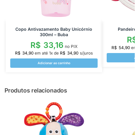
Copo Antivazamento Baby Unicórnio
Pandeir
300ml – Buba
R
R$
33,16
no PIX
R$
54,90
e
R$
34,90
em até
1
x de
R$
34,90
s/juros
Adicionar ao carrinho
Produtos relacionados