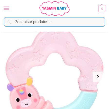
0
Pesquisar
Início
Brinquedos
Mordedor e Chocalho
Mordedor com Água Buba Zoo Unicórnio
/
/
/