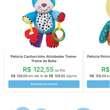
Pelúcia Cachorrinho Atividades Treme-
Pelúcia Polv
Treme da Buba
R$
122,55
R$
no PIX
R$
129,00
em até
1
x de
R$
129,00
s/juros
R$
129,00
e
Adicionar ao carrinho