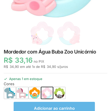
Mordedor com Água Buba Zoo Unicórnio
R$
33,16
no PIX
R$
34,90
em até
1
x de
R$
34,90
s/juros
Apenas 1 em estoque
Cores
Adicionar ao carrinho