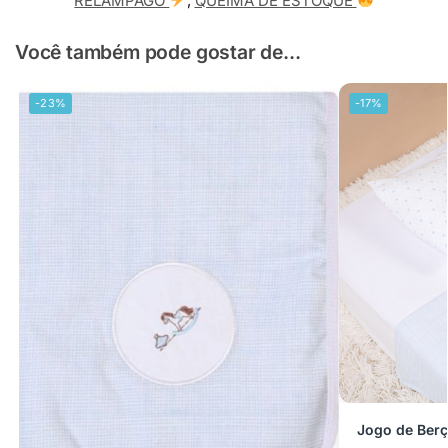
RELÂMPAGO
,
QUEIMA DE ESTOQUE
Você também pode gostar de...
-23%
-17%
Jogo de Ber
–