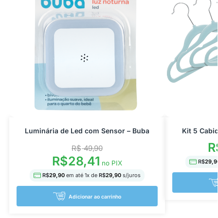
Luminária de Led com Sensor – Buba
Kit 5 Cabi
R
R$
49,90
R$
28,41
R$
29,9
no PIX
R$
29,90
em até
1
x de
R$
29,90
s/juros
Adicionar ao carrinho