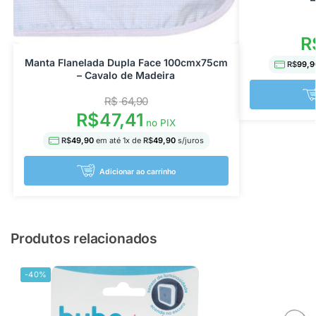
R
Manta Flanelada Dupla Face 100cmx75cm
R$
99,9
– Cavalo de Madeira
R$
64,90
R$
47,41
no PIX
R$
49,90
em até
1
x de
R$
49,90
s/juros
Adicionar ao carrinho
Produtos relacionados
-40%