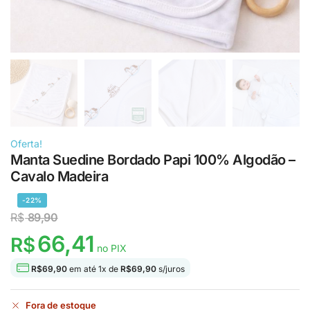
Oferta!
Manta Suedine Bordado Papi 100% Algodão –
Cavalo Madeira
-22%
R$
89,90
66,41
R$
no PIX
R$
69,90
em até
1
x de
R$
69,90
s/juros
Fora de estoque