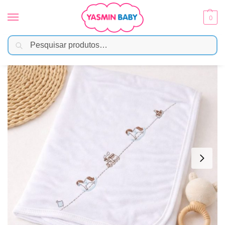
0
Pesquisar
Início
Enxoval
Mantas e Cobertores
Manta Suedine Bordado Papi 100% Algodão – Cavalo Madeira
/
/
/