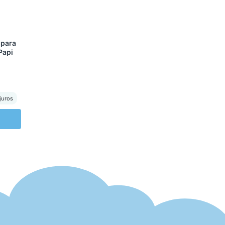
 para
Papi
juros