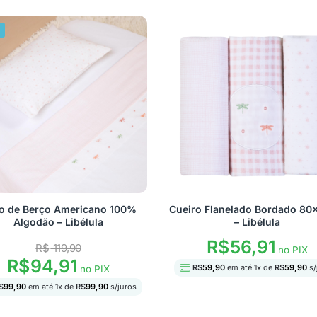
%
o de Berço Americano 100%
Cueiro Flanelado Bordado 8
Algodão – Libélula
– Libélula
R$
56,91
R$
119,90
no PIX
R$
94,91
R$
59,90
em até
1
x de
R$
59,90
s/
no PIX
$
99,90
em até
1
x de
R$
99,90
s/juros