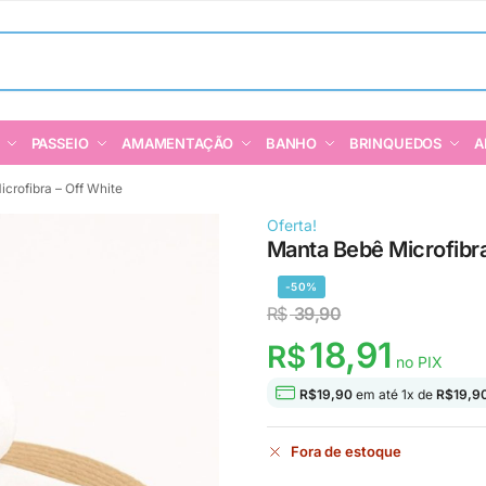
PASSEIO
AMAMENTAÇÃO
BANHO
BRINQUEDOS
A
crofibra – Off White
Oferta!
Manta Bebê Microfibra
-50%
R$
39,90
18,91
R$
no PIX
R$
19,90
em até
1
x de
R$
19,9
Fora de estoque