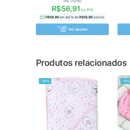
R$
79,90
R$
56,91
no PIX
R$
59,90
em até
1
x de
R$
59,90
s/juros
Ver opções
Produtos relacionados
-39%
-19