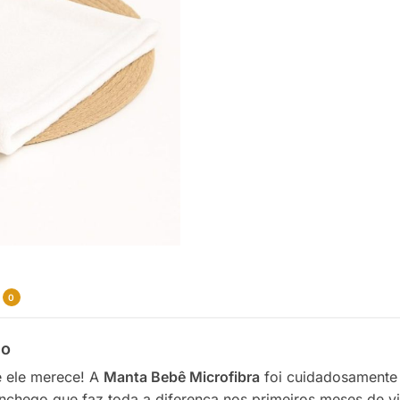
0
io
e ele merece! A
Manta Bebê Microfibra
foi cuidadosamente 
nchego que faz toda a diferença nos primeiros meses de v