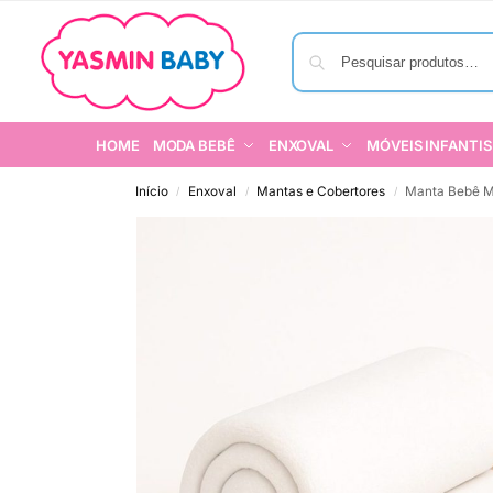
HOME
MODA BEBÊ
ENXOVAL
MÓVEIS INFANTIS
Início
Enxoval
Mantas e Cobertores
Manta Bebê Mi
/
/
/