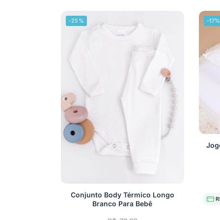
-25%
-17
Jog
Conjunto Body Térmico Longo
R
Branco Para Bebê