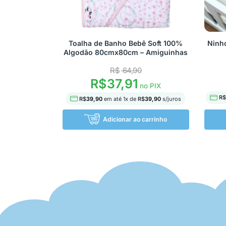
Toalha de Banho Bebê Soft 100%
Ninh
Algodão 80cmx80cm – Amiguinhas
R$
64,90
R$
37,91
no PIX
R$
R$
39,90
em até
1
x de
R$
39,90
s/juros
Adicionar ao carrinho