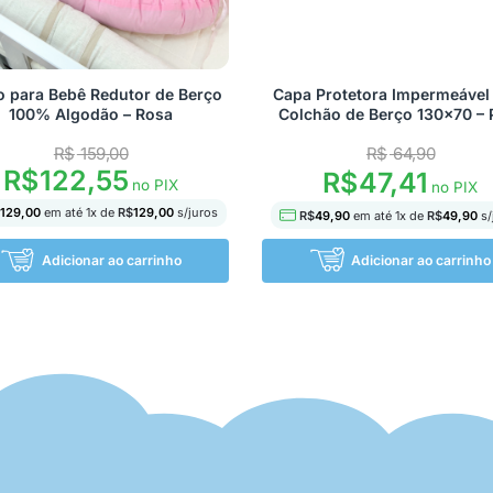
o para Bebê Redutor de Berço
Capa Protetora Impermeável
100% Algodão – Rosa
Colchão de Berço 130×70 – 
R$
159,00
R$
64,90
R$
122,55
R$
47,41
no PIX
no PIX
129,00
em até
1
x de
R$
129,00
s/juros
R$
49,90
em até
1
x de
R$
49,90
s/
Adicionar ao carrinho
Adicionar ao carrinho