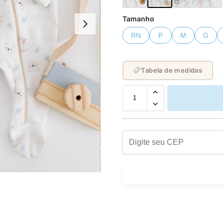
Tamanho
RN
P
M
G
Tabela de medidas