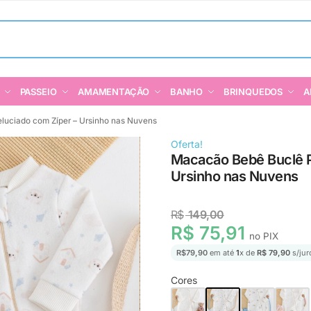
PASSEIO
AMAMENTAÇÃO
BANHO
BRINQUEDOS
A
uciado com Zíper – Ursinho nas Nuvens
Oferta!
Macacão Bebê Buclê P
Ursinho nas Nuvens
R$
149,00
R$ 75,91
no PIX
R$
79,90
em até
1
x de
R$ 79,90
s/jur
Cores