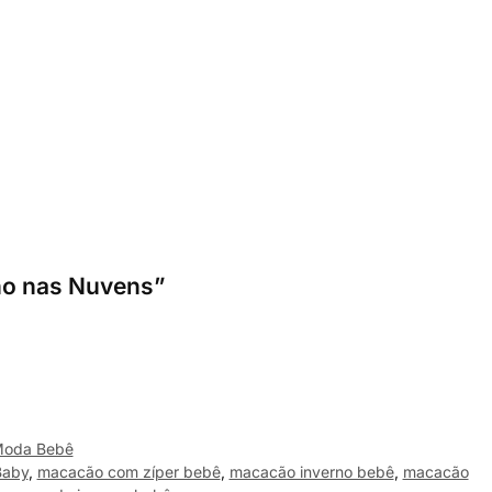
nho nas Nuvens”
oda Bebê
Baby
,
macacão com zíper bebê
,
macacão inverno bebê
,
macacão