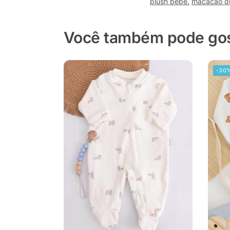
plush bebê
,
macacão q
Você também pode gost
-30