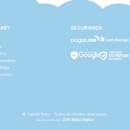
BABY
SEGURANÇA
s
enha
rivacidade
ntrega
luções
© Yasmin Baby - Todos os direitos reservados.
ZHF Mídia Digital
Desenvolvido por: