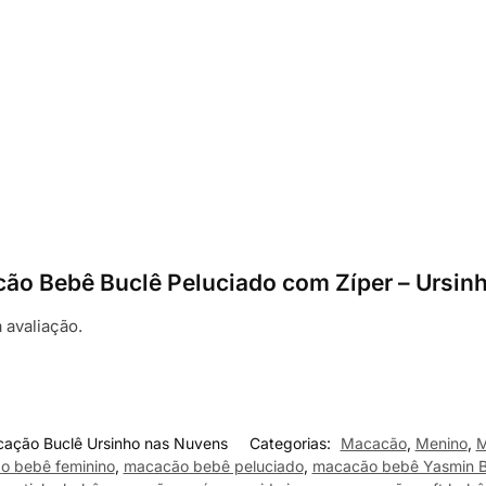
acão Bebê Buclê Peluciado com Zíper – Ursi
 avaliação.
ação Buclê Ursinho nas Nuvens
Categorias:
Macacão
,
Menino
,
M
o bebê feminino
,
macacão bebê peluciado
,
macacão bebê Yasmin 