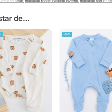
uentinho bebê
,
macacão recém nascido inverno
,
macacão soft bebê
ar de...
%
-14%