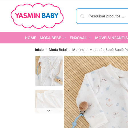
HOME
MODA BEBÊ
ENXOVAL
MÓVEIS INFANTIS
Início
Moda Bebê
Menino
Macacão Bebê Buclê Pel
/
/
/