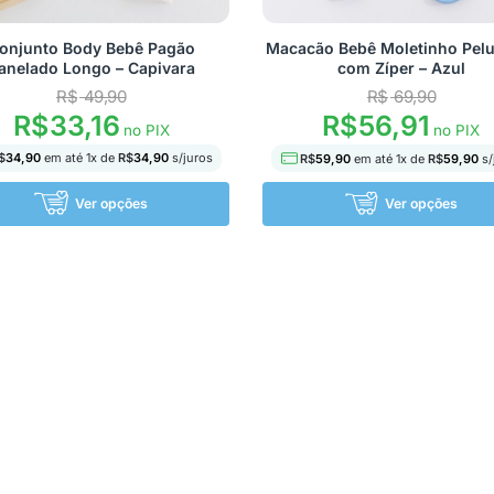
onjunto Body Bebê Pagão
Macacão Bebê Moletinho Pel
anelado Longo – Capivara
com Zíper – Azul
R$
49,90
R$
69,90
R$
33,16
R$
56,91
no PIX
no PIX
$
34,90
em até
1
x de
R$
34,90
s/juros
R$
59,90
em até
1
x de
R$
59,90
s/
Ver opções
Ver opções