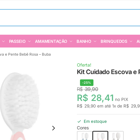
PASSEIO
AMAMENTAÇÃO
BANHO
BRINQUEDOS
A
ova e Pente Bebê Rosa – Buba
Oferta!
Kit Cuidado Escova e
-25%
R$
39,90
R$
28,41
no PIX
R$
29,90
em até
1
x de
R$
29,9
Em estoque
Cores