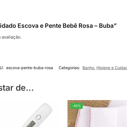
 Cuidado Escova e Pente Bebê Rosa – Buba”
 avaliação.
U:
escova-pente-buba-rosa
Categorias:
Banho
,
Higiene e Cuida
ar de...
-40%