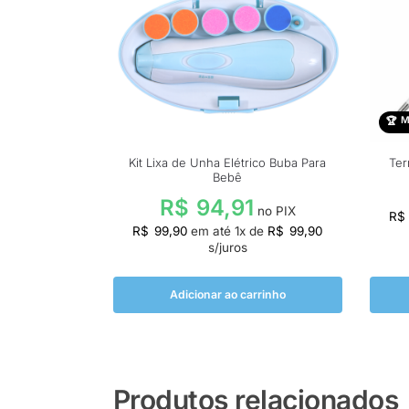
M
Kit Lixa de Unha Elétrico Buba Para
Ter
Bebê
R$
94,91
no PIX
R$
R$
99,90
em até
1
x de
R$
99,90
s/juros
Adicionar ao carrinho
Produtos relacionados