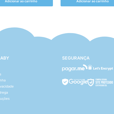
Adicionar ao carrinho
Adicionar ao carrinho
BABY
SEGURANÇA
s
enha
rivacidade
ntrega
luções