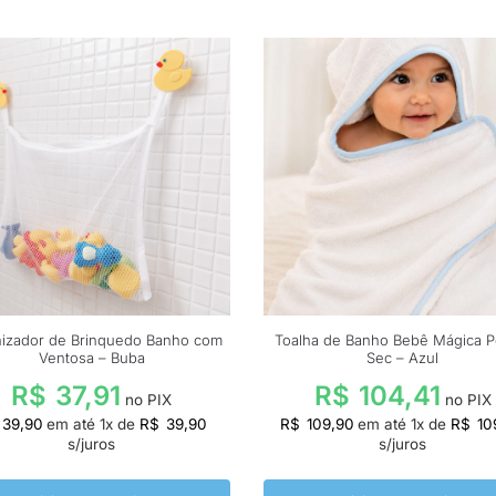
izador de Brinquedo Banho com
Toalha de Banho Bebê Mágica 
Ventosa – Buba
Sec – Azul
R$
37,91
R$
104,41
no PIX
no PIX
39,90
em até
1
x de
R$
39,90
R$
109,90
em até
1
x de
R$
10
s/juros
s/juros