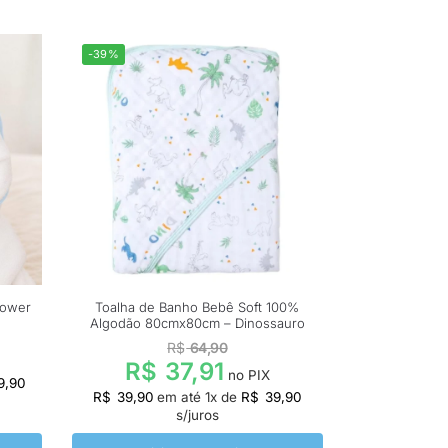
-39%
Power
Toalha de Banho Bebê Soft 100%
Algodão 80cmx80cm – Dinossauro
R$
64,90
R$
37,91
no PIX
9,90
R$
39,90
em até
1
x de
R$
39,90
s/juros