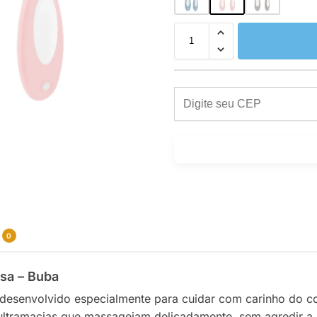
0
sa – Buba
 desenvolvido especialmente para cuidar com carinho do co
ltramacias que massageiam delicadamente, sem agredir a p