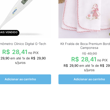
AIS VENDIDO
mômetro Clínico Digital G-Tech
Kit Fralda de Boca Premium Bor
Camponesa
R$
28,41
no PIX
R$
49,90
R$
28,41
29,90
em até
1
x de
R$
29,90
no PIX
s/juros
R$
29,90
em até
1
x de
R$
29
s/juros
Adicionar ao carrinho
Adicionar ao carrinho