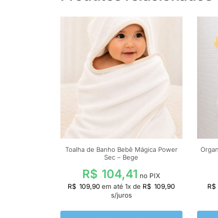
Toalha de Banho Bebê Mágica Power
Organ
Sec – Bege
R$
104,41
no PIX
R$
109,90
em até
1
x de
R$
109,90
R$
s/juros