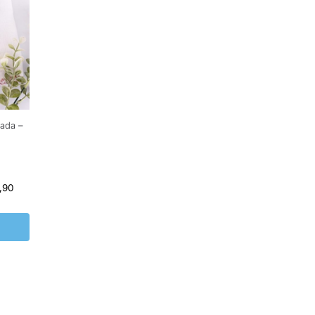
dada –
,90