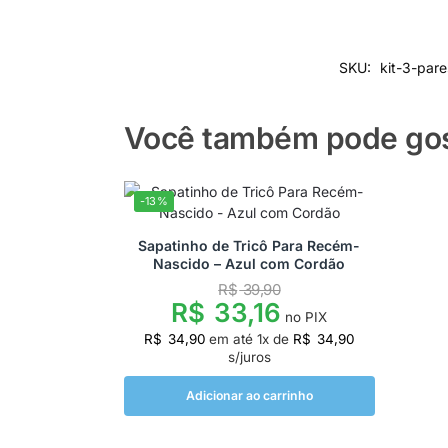
SKU:
kit-3-par
Você também pode gost
-13%
Sapatinho de Tricô Para Recém-
Nascido – Azul com Cordão
R$
39,90
R$
33,16
no PIX
R$
34,90
em até
1
x de
R$
34,90
s/juros
Adicionar ao carrinho