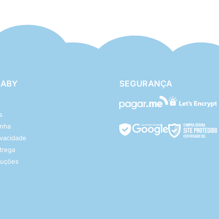
BABY
SEGURANÇA
s
enha
rivacidade
ntrega
luções