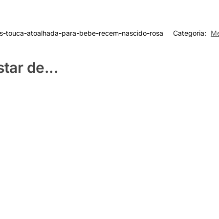
es-touca-atoalhada-para-bebe-recem-nascido-rosa
Categoria:
Me
ar de...