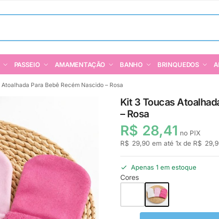
PASSEIO
AMAMENTAÇÃO
BANHO
BRINQUEDOS
A
s Atoalhada Para Bebê Recém Nascido – Rosa
Kit 3 Toucas Atoalha
– Rosa
R$
28,41
no PIX
R$
29,90
em até
1
x de
R$
29,9
Apenas 1 em estoque
Cores