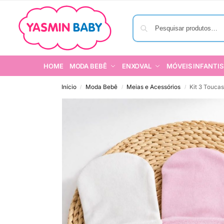
HOME
MODA BEBÊ
ENXOVAL
MÓVEIS INFANTIS
Início
Moda Bebê
Meias e Acessórios
Kit 3 Touca
/
/
/