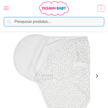
0
Pesquisar
Início
Enxoval
Cueiros
Cueiro Swaddle Ajustável Cinza 100% Algodão
/
/
/