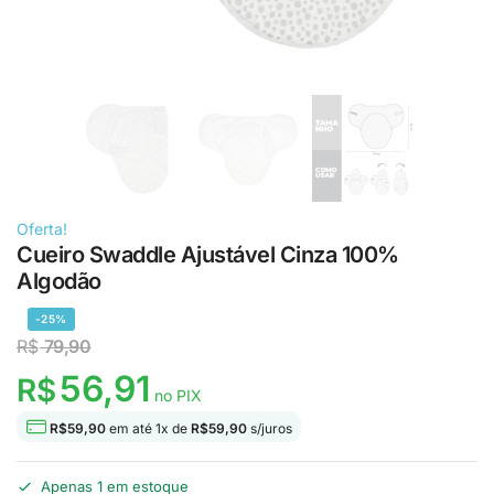
Oferta!
Cueiro Swaddle Ajustável Cinza 100%
Algodão
-25%
R$
79,90
56,91
R$
no PIX
R$
59,90
em até
1
x de
R$
59,90
s/juros
Apenas 1 em estoque