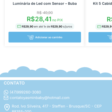
Luminária de Led com Sensor – Buba
Kit 5 Cabi
R$
49,90
R$
28,41
R
no PIX
R$
29,90
em até
1
x de
R$
29,90
s/juros
R$
29,9
Adicionar ao carrinho
CONTATO
(47)999260-3080
contatoyasminbaby@hotmail.com
Rod. Ivo Silveira, 417 - Steffen - Brusque/SC - CEP
88355-200