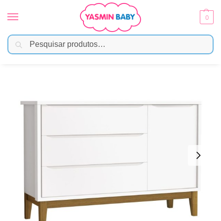
0
Pesquisar
Início
Móveis Infantis
Cômodas
Cômoda Sapateira Classic Reller – Branco Fosco
/
/
/