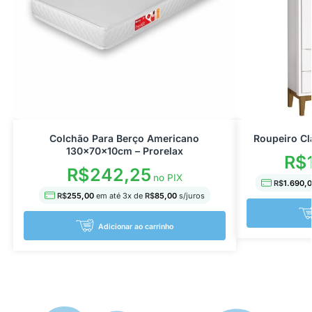
Colchão Para Berço Americano
Roupeiro Cl
130x70x10cm – Prorelax
R$
R$
242,25
no PIX
R$
1.690,
R$
255,00
em até
3
x de
R$
85,00
s/juros
Adicionar ao carrinho