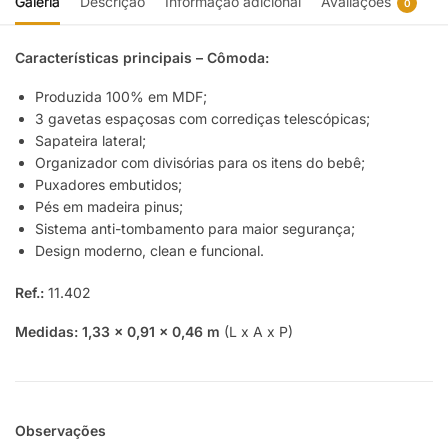
Galeria
Descrição
Informação adicional
Avaliações
0
Características principais – Cômoda:
Produzida 100% em MDF;
3 gavetas espaçosas com corrediças telescópicas;
Sapateira lateral;
Organizador com divisórias para os itens do bebê;
Puxadores embutidos;
Pés em madeira pinus;
Sistema anti-tombamento para maior segurança;
Design moderno, clean e funcional.
Ref.:
11.402
Medidas:
1,33 x 0,91 x 0,46 m
(L x A x P)
Observações