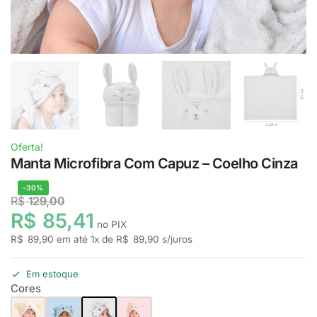
Oferta!
Manta Microfibra Com Capuz – Coelho Cinza
-30%
R$
129,00
R$
85,41
no PIX
R$
89,90
em até
1
x de
R$
89,90
s/juros
Em estoque
Cores