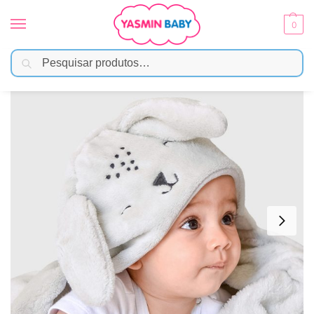
0
Pesquisar
Início
Enxoval
Mantas e Cobertores
Manta Microfibra Com Capuz – Coelho Cinza
/
/
/