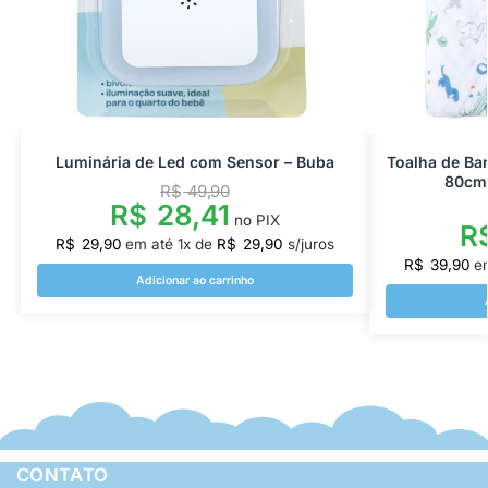
Luminária de Led com Sensor – Buba
Toalha de Ba
80cm
R$
49,90
R$
28,41
no PIX
R
R$
29,90
em até
1
x de
R$
29,90
s/juros
R$
39,90
e
Adicionar ao carrinho
CONTATO