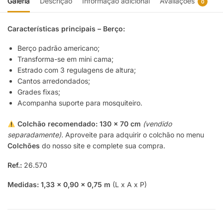
Galeria
Descrição
Informação adicional
Avaliações
0
Características principais – Berço:
Berço padrão americano;
Transforma-se em mini cama;
Estrado com 3 regulagens de altura;
Cantos arredondados;
Grades fixas;
Acompanha suporte para mosquiteiro.
Colchão recomendado:
130 x 70 cm
(vendido
separadamente).
Aproveite para adquirir o colchão no menu
Colchões
do nosso site e complete sua compra.
Ref.:
26.570
Medidas:
1,33 x 0,90 x 0,75 m
(L x A x P)