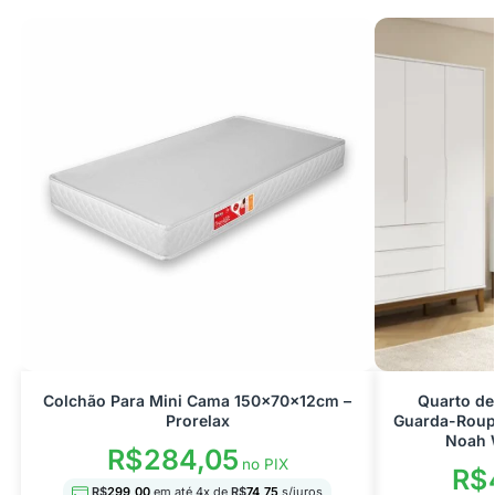
Colchão Para Mini Cama 150x70x12cm –
Quarto de 
Prorelax
Guarda-Roup
Noah 
R$
284,05
no PIX
R$
R$
299,00
em até
4
x de
R$
74,75
s/juros