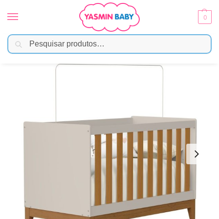
0
Pesquisar
Início
Móveis Infantis
Berço
Berço Flip 2 em 1 Infantil Reller – Areia Fosco Com Savana
/
/
/