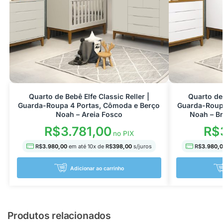
Quarto de Bebê Elfe Classic Reller |
Quarto de 
Guarda-Roupa 4 Portas, Cômoda e Berço
Guarda-Roup
Noah – Areia Fosco
Noah – B
R$
3.781,00
R$
no PIX
R$
3.980,00
em até
10
x de
R$
398,00
s/juros
R$
3.980,
Adicionar ao carrinho
Produtos relacionados