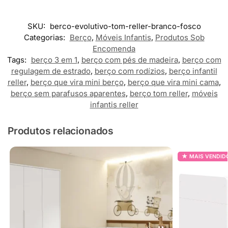
SKU:
berco-evolutivo-tom-reller-branco-fosco
Categorias:
Berço
,
Móveis Infantis
,
Produtos Sob
Encomenda
Tags:
berço 3 em 1
,
berço com pés de madeira
,
berço com
regulagem de estrado
,
berço com rodízios
,
berço infantil
reller
,
berço que vira mini berço
,
berço que vira mini cama
,
berço sem parafusos aparentes
,
berço tom reller
,
móveis
infantis reller
Produtos relacionados
MAIS VENDID