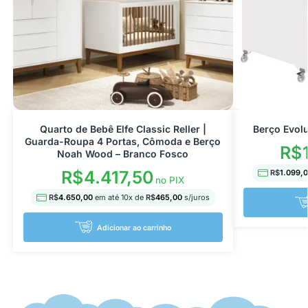
Quarto de Bebê Elfe Classic Reller |
Berço Evolu
Guarda-Roupa 4 Portas, Cômoda e Berço
R$
Noah Wood – Branco Fosco
R$
4.417,50
R$
1.099,
no PIX
R$
4.650,00
em até
10
x de
R$
465,00
s/juros
Adicionar ao carrinho