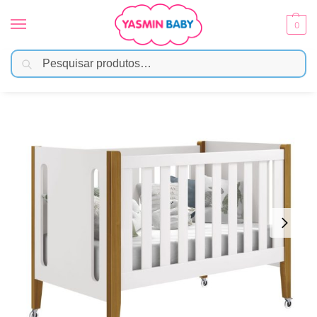
0
Pesquisar
Início
Móveis Infantis
Berço
Berço Evolutivo Tom Reller – Branco Fosco
/
/
/