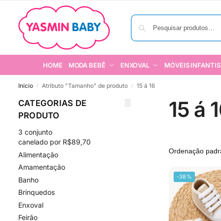
HOME
MODA BEBÊ
ENXOVAL
MÓVEIS INFANTIS
Início
Atributo "Tamanho" de produto
15 á 16
/
/
15 á 
CATEGORIAS DE
PRODUTO
3 conjunto
canelado por R$89,70
Alimentação
Amamentação
-38%
Banho
Brinquedos
Enxoval
Feirão