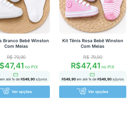
is Branco Bebê Winston
Kit Tênis Rosa Bebê Winston
Com Meias
Com Meias
R$
79,90
R$
79,90
$
47,41
R$
47,41
no PIX
no PIX
em até
1
x de
R$
49,90
s/juros
R$
49,90
em até
1
x de
R$
49,90
s/juros
Ver opções
Ver opções