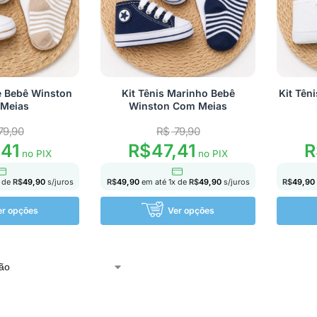
e Bebê Winston
Kit Tênis Marinho Bebê
Kit Tên
Meias
Winston Com Meias
79,90
R$
79,90
,41
R$
47,41
R
no PIX
no PIX
 de
R$
49,90
s/juros
R$
49,90
em até
1
x de
R$
49,90
s/juros
R$
49,90
er opções
Ver opções