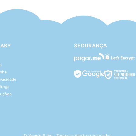
BABY
SEGURANÇA
s
enha
rivacidade
ntrega
luções
© Yasmin Baby - Todos os direitos reservados.