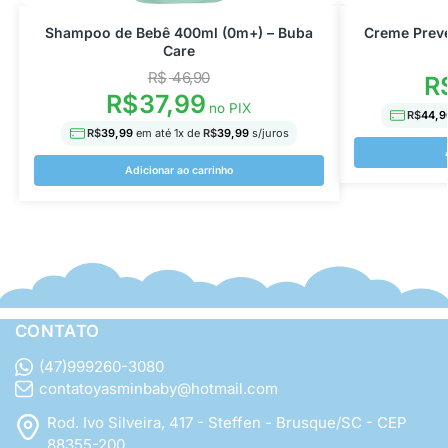
Shampoo de Bebê 400ml (0m+) – Buba
Creme Prev
Care
R$
46,90
R
R$
37,99
no PIX
R$
44,9
R$
39,99
em até
1
x de
R$
39,99
s/juros
Adicionar ao carrinho
CONTATO
(47)999260-3080
contatoyasminbaby@hotmail.com
Rod. Ivo Silveira, 417 - Steffen - Brusque/SC - CEP
88355-200