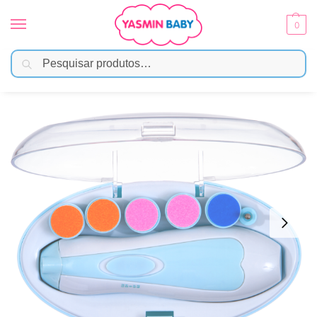
0
Pesquisar
Início
Banho
Higiene e Cuidados
Kit Lixa de Unha Elétrico Buba Para Bebê
/
/
/