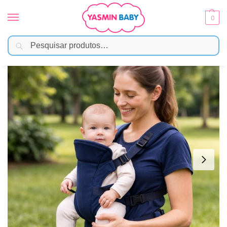
0
Pesquisar
Início
Passeio
Canguru
Canguru Bebê Click Para Passeio – Marinho
/
/
/