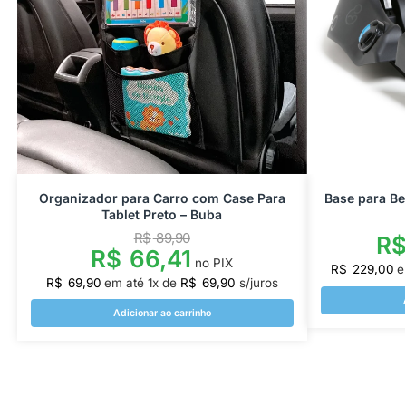
Organizador para Carro com Case Para
Base para Be
Tablet Preto – Buba
R$
89,90
R
R$
66,41
no PIX
R$
229,00
e
R$
69,90
em até
1
x de
R$
69,90
s/juros
Adicionar ao carrinho