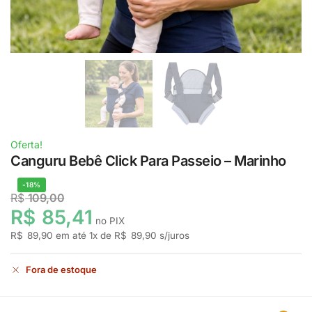
Oferta!
Canguru Bebê Click Para Passeio – Marinho
-18%
R$
109,00
R$
85,41
no PIX
R$
89,90
em até
1
x de
R$
89,90
s/juros
Fora de estoque